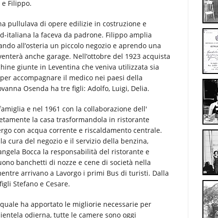
 e Filippo.
na pullulava di opere edilizie in costruzione e
d-italiana la faceva da padrone.
Filippo amplia
ancando all’osteria un piccolo negozio e aprendo una
venterà anche garage. Nell’ottobre del 1923 acquista
ine giunte in Leventina che veniva utilizzata sia
a per accompagnare il medico nei paesi della
nna Osenda ha tre figli: Adolfo, Luigi, Delia.
i famiglia e nel 1961 con la collaborazione dell'
letamente la casa trasformandola in ristorante
ergo con acqua corrente e riscaldamento centrale.
 la cura del negozio e il servizio della benzina,
ngela Bocca la responsabilità del ristorante e
ono banchetti di nozze e cene di società nella
entre arrivano a Lavorgo i primi Bus di turisti. Dalla
igli Stefano e Cesare.
l quale ha apportato le migliorie necessarie per
lientela odierna, tutte le camere sono oggi