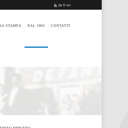
it
de
fr
en
NA STAMPA
DAL 1903
CONTATTI