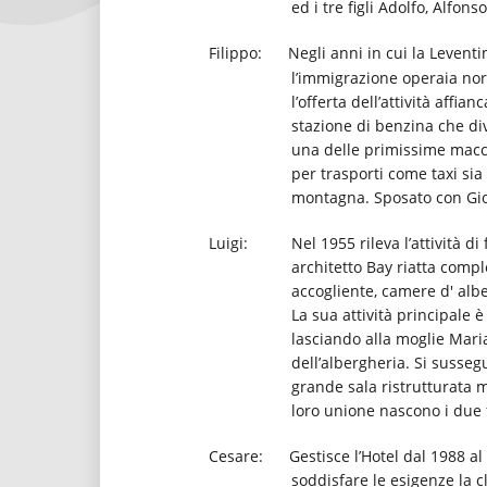
ed i tre figli Adolfo, Alfonso
Filippo:
Negli anni in cui la Leventi
l’immigrazione operaia nor
l’offerta dell’attività affi
stazione di benzina che di
una delle primissime macch
per trasporti come taxi si
montagna. Sposato con Giova
Luigi:
Nel 1955 rileva l’attività d
architetto Bay riatta comp
accogliente, camere d' alb
La sua attività principale è
lasciando alla moglie Maria
dell’albergheria.
Si sussegu
grande sala ristrutturata m
loro unione nascono i due f
Cesare:
Gestisce l’Hotel dal 1988 a
soddisfare le esigenze la c