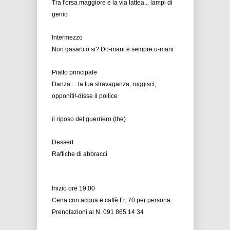
Tra l'orsa maggiore e la via lattea... lampi di
genio
Intermezzo
Non gasarti o si? Do-mani e sempre u-mani
Piatto principale
Danza ... la tua stravaganza, ruggisci,
opponiti!-disse il pollice
il riposo del guerriero (the)
Dessert
Raffiche di abbracci
Inizio ore 19.00
Cena con acqua e caffè Fr. 70 per persona
Prenotazioni al N. 091 865 14 34