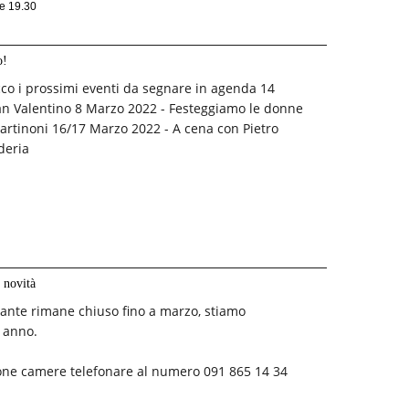
re 19.30
o!
cco i prossimi eventi da segnare in agenda 14
an Valentino 8 Marzo 2022 - Festeggiamo le donne
rtinoni 16/17 Marzo 2022 - A cena con Pietro
deria
 novità
orante rimane chiuso fino a marzo, stiamo
 anno.
ione camere telefonare al numero 091 865 14 34