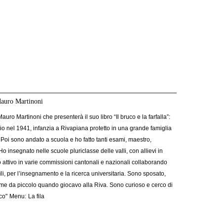
Mauro Martinoni
 Martinoni che presenterà il suo libro “Il bruco e la farfalla”:
o nel 1941, infanzia a Rivapiana protetto in una grande famiglia
 Poi sono andato a scuola e ho fatto tanti esami, maestro,
o insegnato nelle scuole pluriclasse delle valli, con allievi in
ato attivo in varie commissioni cantonali e nazionali collaborando
ili, per l’insegnamento e la ricerca universitaria. Sono sposato,
, come da piccolo quando giocavo alla Riva. Sono curioso e cerco di
co"
Menu:
La fila