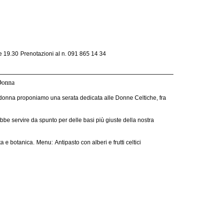
re 19.30
Prenotazioni al n. 091 865 14 34
 Donna
a donna proponiamo una serata dedicata alle Donne Celtiche, fra
be servire da spunto per delle basi più giuste della nostra
ta e botanica.
Menu:
Antipasto con alberi e frutti celtici