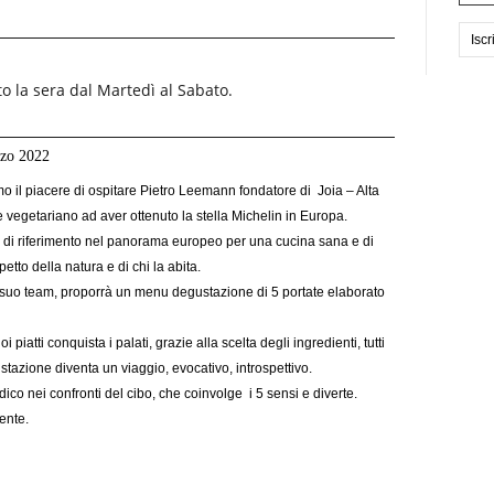
rto la sera dal Martedì al Sabato.
rzo 2022
 il piacere di ospitare Pietro Leemann fondatore di Joia – Alta
 vegetariano ad aver ottenuto la stella Michelin in Europa.
punto di riferimento nel panorama europeo per una cucina sana e di
etto della natura e di chi la abita.
l suo team, proporrà un menu degustazione di 5 portate elaborato
iatti conquista i palati, grazie alla scelta degli ingredienti, tutti
ustazione diventa un viaggio, evocativo, introspettivo.
dico nei confronti del cibo, che coinvolge i 5 sensi e diverte.
mente.