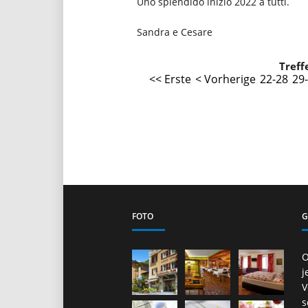
Uno splendido inizio 2022 a tutti.
Sandra e Cesare
Treff
<< Erste
< Vorherige
22-28
29
FOTO
G
O
j
V
s