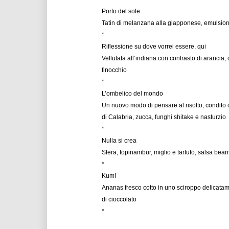
Porto del sole
Tatin di melanzana alla giapponese, emulsione
*
Riflessione su dove vorrei essere, qui
Vellutata all’indiana con contrasto di aranci
finocchio
*
L’ombelico del mondo
Un nuovo modo di pensare al risotto, condito 
di Calabria, zucca, funghi shitake e nasturzio
*
Nulla si crea
Sfera, topinambur, miglio e tartufo, salsa bea
*
Kum!
Ananas fresco cotto in uno sciroppo delicatam
di cioccolato
*