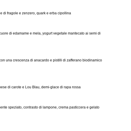
 di fragole e zenzero, quark e erba cipollina
a, cuore di edamame e mela, yogurt vegetale mantecato ai semi di
con una crescenza di anacardo e pistilli di zafferano biodinamico
rnese di carote e Lou Blau, demi-glace di rapa rossa
ente speziato, contrasto di lampone, crema pasticcera e gelato