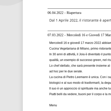
06.04.2022 - Riapertura
Dal 1 Aprile 2022, il ristorante è ape
07.03.2022 - Mercoledì 16 e Giovedì 17 Ma
Mercoledì 16 e giovedì 17 marzo 2022 abbiamo
Cucina Vegetariana di Milano, primo ristorante
In 30 anni di attività, il Joia è diventato il 
qualità, un esempio di successo green, nel risp
Lo chef stellato, che sarà presente insieme a
ad hoc per le due serate.
La cucina di Pietro Leemann è unica. Con i suoi p
biologici e al suo modo di trasformarli, la deg
Il suo è un approccio sì spirituale ma anche lu
Piatti belli da vedere, buoni per il corpo e la 
Menu