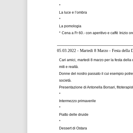
*
La luce e l’ombra
*
La pomologia
*
Cena a Fr 60.- con aperitivo e caffè
Inizio o
05.03.2022 - Martedi 8 Marzo - Festa della
Cari amici,
martedi 8 marzo per la festa dell
miti e realtà.
Donne del nostro passato il cui esempio potreb
società.
Presentazione di Antonella Borsari, fitoterapis
*
Intermezzo primaverile
*
Piatto delle druide
*
Dessert di Ostara