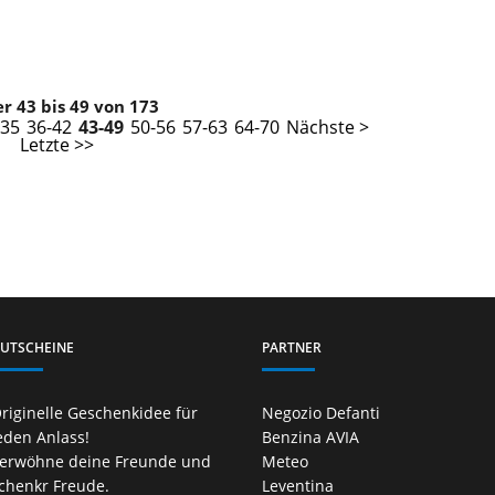
er 43 bis 49 von 173
-35
36-42
43-49
50-56
57-63
64-70
Nächste >
Letzte >>
UTSCHEINE
PARTNER
riginelle Geschenkidee für
Negozio Defanti
eden Anlass!
Benzina AVIA
erwöhne deine Freunde und
Meteo
chenkr Freude.
Leventina