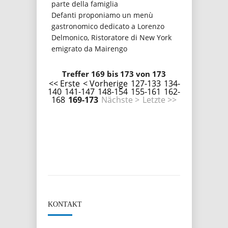
parte della famiglia
Defanti proponiamo un menù
gastronomico dedicato a Lorenzo
Delmonico, Ristoratore di New York
emigrato da Mairengo
Treffer 169 bis 173 von 173
<< Erste
< Vorherige
127-133
134-
140
141-147
148-154
155-161
162-
168
169-173
Nächste >
Letzte >>
KONTAKT