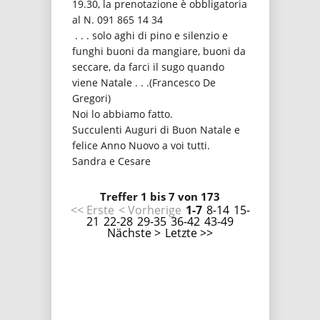
19.30, la prenotazione è obbligatoria
al N. 091 865 14 34
. . . solo aghi di pino e silenzio e
funghi buoni da mangiare, buoni da
seccare, da farci il sugo quando
viene Natale . . .(Francesco De
Gregori)
Noi lo abbiamo fatto.
Succulenti Auguri di Buon Natale e
felice Anno Nuovo a voi tutti.
Sandra e Cesare
Treffer 1 bis 7 von 173
<< Erste
< Vorherige
1-7
8-14
15-
21
22-28
29-35
36-42
43-49
Nächste >
Letzte >>